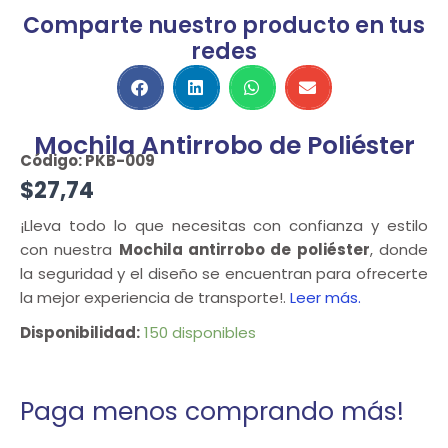
Comparte nuestro producto en tus
redes
Mochila Antirrobo de Poliéster
Código: PKB-009
$
27,74
¡Lleva todo lo que necesitas con confianza y estilo
con nuestra
Mochila antirrobo de poliéster
, donde
la seguridad y el diseño se encuentran para ofrecerte
la mejor experiencia de transporte!.
Leer más.
Disponibilidad:
150 disponibles
Mochila
Antirrobo
de
Paga menos comprando más!
Poliéster
cantidad