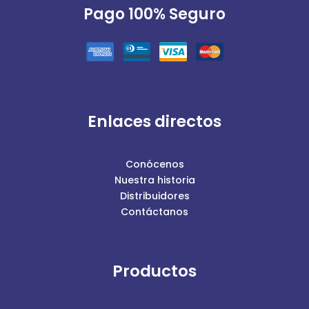
Pago 100% Seguro
DDF-076-A
Mínimo: 25 a 250 unidades
Enlaces directos
Desde $1.92 hasta $2.78
Conócenos
Nuestra historia
Distribuidores
Contáctanos
Productos