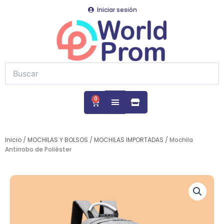
Ir
Iniciar sesión
al
contenido
0
Cart
Inicio
/
MOCHILAS Y BOLSOS
/
MOCHILAS IMPORTADAS
/ Mochila
Antirrobo de Poliéster