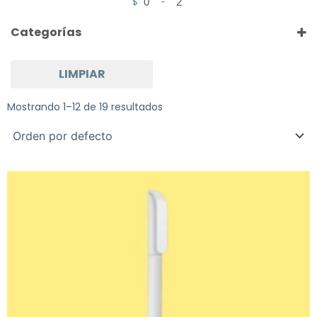
$
-
Minimum Price
Maximum Price
Categorías
LIMPIAR
BOLIGRAFOS
Mostrando 1–12 de 19 resultados